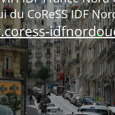
lui du CoReSS IDF Nor
coress-idfnordoue