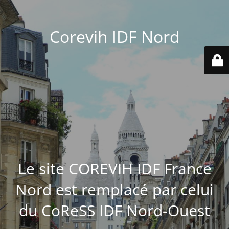
Corevih IDF Nord
Le site COREVIH IDF France
Nord est remplacé par celui
du CoReSS IDF Nord-Ouest