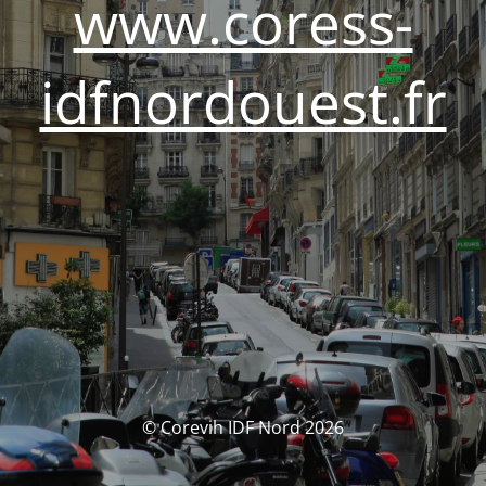
www.coress-
idfnordouest.fr
© Corevih IDF Nord 2026