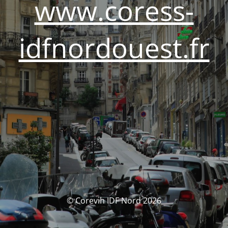
www.coress-
idfnordouest.fr
© Corevih IDF Nord 2026