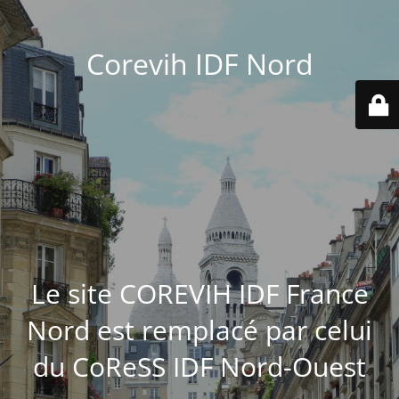
Corevih IDF Nord
Le site COREVIH IDF France
Nord est remplacé par celui
du CoReSS IDF Nord-Ouest