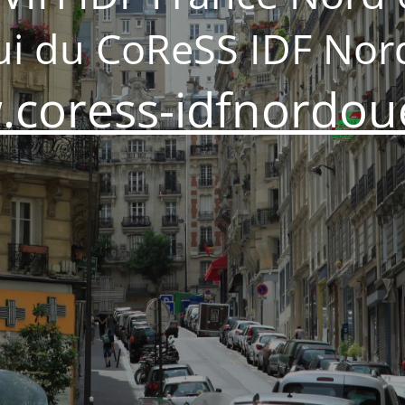
lui du CoReSS IDF Nor
coress-idfnordoue