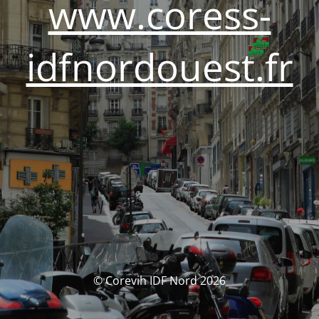
www.coress-
idfnordouest.fr
© Corevih IDF Nord 2026