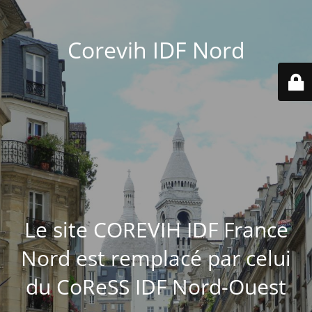
Corevih IDF Nord
Le site COREVIH IDF France
Nord est remplacé par celui
du CoReSS IDF Nord-Ouest